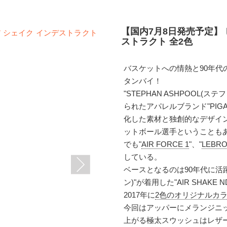
【国内7月8日発売予定】 
ストラクト 全2色
バスケットへの情熱と90年代
タンバイ！
"STEPHAN ASHPOOL(
られたアパレルブランド"PIG
化した素材と独創的なデザイ
ットボール選手ということも
でも"
AIR FORCE 1
"、"
LEBRO
している。
ベースとなるのは90年代に活躍し
ン)"が着用した"AIR SHAKE
2017年に
2色のオリジナルカ
今回はアッパーにメランジニ
上がる極太スウッシュはレザ