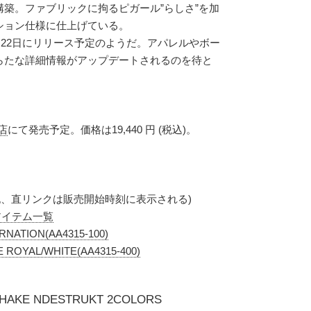
築。ファブリックに拘るピガール”らしさ”を加
ション仕様に仕上げている。
6月22日にリリース予定のようだ。アパレルやボー
らたな詳細情報がアップデートされるのを待と
営店
にて発売予定。価格は19,440 円 (税込)。
下記、直リンクは販売開始時刻に表示される)
展開アイテム一覧
RNATION(AA4315-100)
 ROYAL/WHITE(AA4315-400)
 SHAKE NDESTRUKT 2COLORS