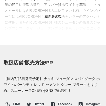
年の節目に待望の復刻。アッパーはホワイトを基調に、トゥ
とヒールにはAIR JORDAN 3のエレファント柄、ウイングパ
ーツにはAIR JORDAN 4のセメント柄をカラーのアクセント
続きを読む
に使用。またAIR JORDAN 6仕様のシュータンの黒赤のジャ
ンプマンマークが、ジョーダンブランドらしいアイコニック
な印象へと導く。個性的なフォルムを持つスパイジークに、
歴代の人気カラーを巧みにまとめ上げた秀逸な仕上がりとな
っている。
海外では2017年6月20日より、ジョーダンブランドで発売予
定。価格は$160。また詳細なリリース情報が出たときに、ス
取扱店舗/販売方法/PR
ニーカーウォーズで紹介したいと思う。
UPDATE 2017.7.5
【国内7月8日発売予定】 ナイキ ジョーダン スパイジーク ホ
日本国内では2017年7月8日より、
TOKYO 23
と
Sports Lab by
ワイト/バーシティ レッド-セメント グレー-ブラックをはじ
atmos
にて限定販売予定。価格は21,060円 (税込)。
め、スニーカー最新情報をSNSで配信中！
【オンライン】※午前9時販売開始
LINK
Twitter
Facebook
Instagram
⇒
atmos-tokyo