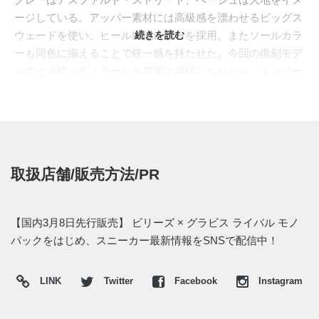
ージしている。アッパー素材には高級感を漂わせるピッグス
ウェードを使い、ヒールにはレザーを採用。またソールカラ
続きを読む
ーも同色に揃えることで統一感を持たせた。今回の復刻モデ
ルでは当時のディテールを忠実に再現しながらも、インソー
ルには軽量設計で衝撃吸収性を持つC9を搭載してスペック
アップしている。
日本国内では2017年3月17日より、BILLY'Sにて発売開始され
る。価格は17,280円 (税込)。
BILLY’S Online
では3月8日先行
販売となっている。
取扱店舗/販売方法/PR
【国内3月8日先行販売】 ビリーズ × グラビス ライバル モノ
パックをはじめ、スニーカー最新情報をSNSで配信中！
LINK
Twitter
Facebook
Instagram