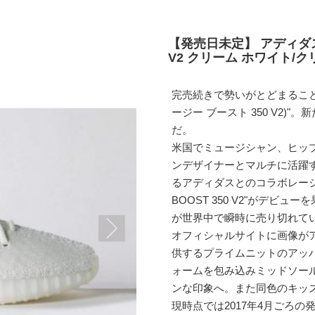
【発売日未定】 アディダス
V2 クリーム ホワイト/クリ
完売続きで勢いがとどまることを知ら
ージー ブースト 350 V2
だ。
米国でミュージシャン、ヒッ
ンデザイナーとマルチに活躍する
るアディダスとのコラボレーショ
BOOST 350 V2"がデビ
が世界中で瞬時に売り切れて
オフィシャルサイトに画像が
供するプライムニットのアッ
ォームを包み込みミッドソー
ンな印象へ。また同色のキッ
現時点では2017年4月ごろの