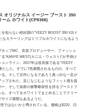
 オリジナルス イージー ブースト 350
ーム ホワイト(CP9366)
ない絶好調の"YEEZY BOOST 350 V2(イ
)"。新たなカラーリングはトリプルホワイトになるよう
プホップMC、音楽プロデューサー、ファッショ
"KANYE WEST(カニエ・ウェスト)"が手掛け
ンライン。2017年は改良版である"YEEZY
ューを果たした。すでに7色展開されるものの、すべて
いる。そして次作になるであろう真っ白な一足が
アップされた。足になじむようなフィット感を提
パー、そして抜群の衝撃吸収性を誇るブーストフ
ルも、すべてをホワイトでまとめることでクリー
ズサイズ展開もあるようだ。
発売ではないかと噂されている。価格は$220、日