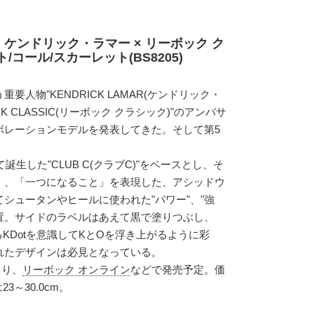
 ケンドリック・ラマー × リーボック ク
/コール/スカーレット(BS8205)
人物"KENDRICK LAMAR(ケンドリック・
OK CLASSIC(リーボック クラシック)"のアンバサ
ボレーションモデルを発表してきた。そして第5
誕生した"CLUB C(クラブC)"をベースとし、そ
」、「一つになること」を表現した、アシッドウ
シュータンやヒールに使われた"パワー"、"強
配置。サイドのラベルはあえて黒で塗りつぶし、
あるKDotを意識してKとOを浮き上がるように彩
れたデザインは必見となっている。
より、
リーボック オンライン
などで発売予定。価
23～30.0cm。