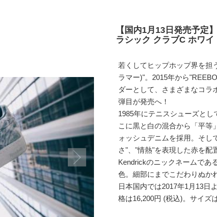
【国内1月13日発売予定】
ラシック クラブC ホワイト
若くしてヒップホップ界を担う重要
ラマー)"。2015年から"REEB
ダーとして、さまざまなコラ
弾目が発売へ！
1985年にテニスシューズとして
こに黒と白の混合から「平等
ォッシュデニムを採用。そして
さ"、"情熱"を表現した赤を
Kendrickのニックネームで
色。細部にまでこだわりぬか
日本国内では2017年1月13日
格は16,200円 (税込)。サイズは