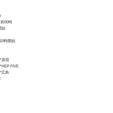
時
前00時
開始
10時開始
ア原宿
P FIVE
ア広島
E