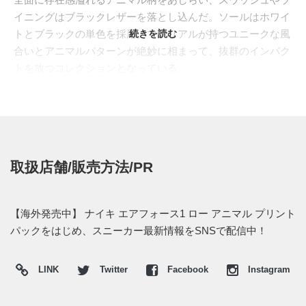
イニングはブラックレザーを落とし込んだ。ソールはホワイ
トとブラックの単色を採用。マテリアルが持つユニークな風
続きを読む
合いとアニマルパターンが絶妙に相まって、抜群のインパク
トを放つコレクションとなっている。
現在は欧州のスニーカーショップで展開中！ウィメンズモデ
ルでの展開(※ビッグサイズもあり)。価格は110€。日本国内
でのリリース情報は掴めていない。
取扱店舗/販売方法/PR
【海外発売中】 ナイキ エアフォース1 ロー アニマル プリント
パックをはじめ、スニーカー最新情報をSNSで配信中！
LINK
Twitter
Facebook
Instagram