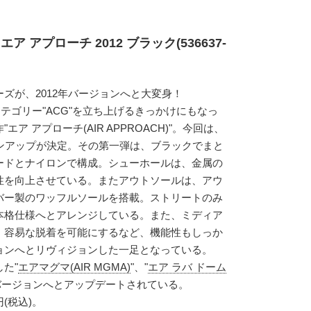
ア アプローチ 2012 ブラック(536637-
ズが、2012年バージョンへと大変身！
アカテゴリー"ACG"を立ち上げるきっかけにもなっ
ア アプローチ(AIR APPROACH)"。今回は、
ョンアップが決定。その第一弾は、ブラックでまと
ードとナイロンで構成。シューホールは、金属の
性を向上させている。またアウトソールは、アウ
バー製のワッフルソールを搭載。ストリートのみ
本格仕様へとアレンジしている。また、ミディア
、容易な脱着を可能にするなど、機能性もしっか
ョンへとリヴィジョンした一足となっている。
た"
エアマグマ(AIR MGMA)
"、"
エア ラバ ドーム
2年バージョンへとアップデートされている。
円(税込)。