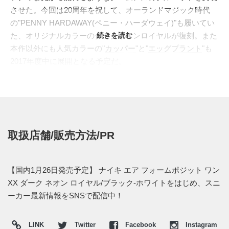
させた。今回は20周年を祝して、オーランドマジック時代
の"PENNY HARDAWAY(ペニー・ハーダウェイ)"も履いてい
た、オリジナルカラーのダークネオンロイヤルが復刻。また
続きを読む
本作以外にも人気カラーの"
カッパー
"と"
エッグプラント
"も
2017年度中に展開となる予定だ。
日本国内では2017年1月26日より、ナイキストアなどで発売
される。価格は25,920円 (税込)。
【取扱店】
--オンラインショップ--
取扱店舗/販売方法/PR
・
NIKE＋ SNKRS
午前9～10時抽選開始
・
山男footgear
午前9時販売
・
Kinetics 直リンク
午前9時販売
【国内1月26日発売予定】 ナイキ エア フォームポジット ワン
・
UNDEFEATED 楽天 直リンク
午前9時販売
XX ダーク ネオン ロイヤル/ブラック-ホワイトをはじめ、スニ
・
UNDEFEATED 直リンク
午前9時販売
ーカー最新情報をSNSで配信中！
・
atmos tokyo
午前9時販売
・
Mita sneakers 直リンク
午前9時販売
LINK
Twitter
Facebook
Instagram