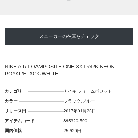
--実店舗--
・
NIKE原宿
(通常販売)
・
NIKE吉祥寺
(通常販売)
・
NIKE 大阪
(店頭抽選)
スニーカーの在庫をチェック
・
NIKE 福岡
(店頭抽選)
・
Sports Lab by atmos 新宿・渋谷・池袋WACCA・横浜ジョ
イナス・名古屋PARCO・LUCUA大阪・心斎橋・アミュプラ
ザ博多
(通常販売※ステラ札幌のみ入場抽選販売)
NIKE AIR FOAMPOSITE ONE XX DARK NEON
・
GALLERY・２ 渋谷
(抽選販売)
ROYAL/BLACK-WHITE
・
YAMAOTOKO underpass
・
UNDEFEATED 東京・台場・横浜・静岡・大阪・沖縄・京
カテゴリー
都POPUP
(抽選入場販売)
ナイキ
,
フォームポジット
・
mita sneakers
カラー
ブラック
,
ブルー
・
UPTOWN Deluxe 福岡
(抽選入場販売)
リリース日
2017年01月26日
etc...
アイテムコード
895320-500
国内価格
25,920円