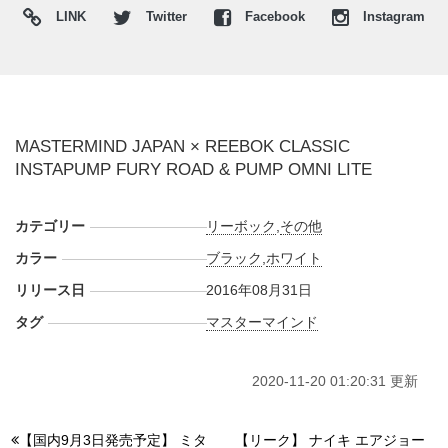
LINK
Twitter
Facebook
Instagram
Shibuya SEIBU
Ikebukuro SEIBU
※23,24,25cm
mita sneakers
atmos Flagship Shop
amexclothing
※Pump Omni Lite ONLY
MASTERMIND JAPAN × REEBOK CLASSIC
Article
※Pump Omni Lite ONLY
INSTAPUMP FURY ROAD & PUMP OMNI LITE
rollin’
※Pump Omni Lite ONLY
Blue Merle
※Pump Omni Lite ONLY
by intention
※Pump Omni Lite ONLY
カテゴリー
リーボック
,
その他
River
※Pump Omni Lite ONLY
カラー
ブラック
,
ホワイト
MP
※Pump Omni Lite ONLY
リリース日
2016年08月31日
R&Co.
※Pump Omni Lite ONLY
Murakamien
※Pump Omni Lite ONLY
タグ
マスターマインド
2020-11-20 01:20:31 更新
【国内9月3日発売予定】 ミタ
【リーク】 ナイキ エアジョー