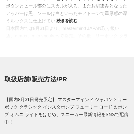
ボタンとヒール部分にスカルが入る。またお馴染みとなった
アッパーは黒、ソールは白といったモノトーンで重厚感の漂
うルックスに仕上げている。
続きを読む
日本国内では8月31日より、mastermind JAPAN取り扱い
店、atmos、mita sneakersで発売。その後、リーボック クラ
シックストア 原宿で9月14日よりリリースされる。価格はイ
ンスタポンプフューリー ロードが25,909円 (税込)、ポンプ
オムニ ライトが29,149円 (税込)。
【取扱店】
取扱店舗/販売方法/PR
ISETAN ONLINE
※instapump Fury ONLY 午前10時30分販売
開始
Hankyu Mens Tokyo
【国内8月31日発売予定】 マスターマインド ジャパン × リー
Isetan Shinjuku
※23.5cm-25.5cm Instapump Fury ONLY
ボック クラシック インスタポンプ フューリー ロード & ポン
Isetan LUCUA 1100 Store
※Instapump Fury ONLY
プ オムニ ライトをはじめ、スニーカー最新情報をSNSで配信
TATRAS STRADA EST
中！
THE BLACK SENSE MARKET
Fred Segal MAN