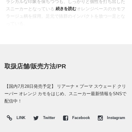
ラシカルな印象を保ちつつも、しっかりと個性を打ち出した
スニーカーとなっている。最新作はオレンジベースのカモフ
続きを読む
ラージュ柄を採用。足元で抜群のインパクトを放つ一足とな
っている。
日本国内では2016年7月28日より、
BOSTON CLUB
などの一
部取扱店にて発売予定。価格は32,400円 (税込)。
取扱店舗/販売方法/PR
【国内7月28日発売予定】 リアーナ × プーマ スウェード クリ
ーパー オレンジ カモをはじめ、スニーカー最新情報をSNSで
配信中！
LINK
Twitter
Facebook
Instagram