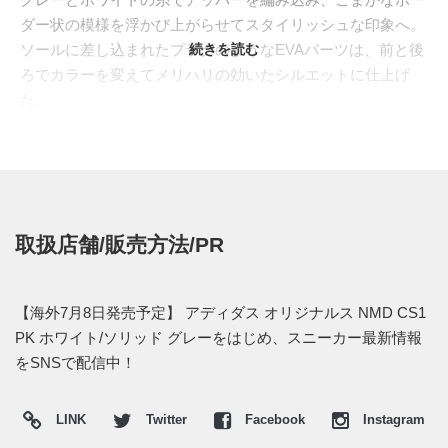
ダー状の模様を浮かび上がらせてスタイリッシュな印象へ。
ソールに差し込まれたプラグのようなEVAパーツは、前と後
続きを読む
ろでカラーを変えてメリハリの効いたシルエットに仕上げ
た。
欧州では2016年7月8日より発売予定。価格は£130。まだ日
本国内でのリリース情報は掴めていない。
取扱店舗/販売方法/PR
【海外7月8日発売予定】 アディダス オリジナルス NMD CS1
PK ホワイト/ソリッド グレーをはじめ、スニーカー最新情報
をSNSで配信中！
LINK
Twitter
Facebook
Instagram