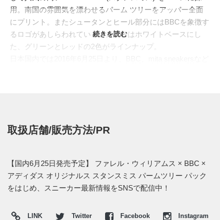
用。南国の雰囲気を漂わせるパーム ツリーをアッパー全面
にプリント。またシュータンとヒール部分にはBBCを象徴す
るロゴがあしらわれている。カラーはホワイトベースにし
続きを読む
た、グリーンとレッドの2色がラインナップ。
日本国内では2016年6月25日より、
BBC
、
mita sneakers
など
で発売予定。価格は27,000円 (税込)。
【adidas ONLINE SHOP】※おそらく発売時間は25日00時だ
と思われる
⇒
adidas Originals = PHARRELL WILLIAMS コレクション
取扱店舗/販売方法/PR
・
ホワイト/ビビッドグリーン(S82071)
・
ホワイト/レッド(S82072)
【国内6月25日発売予定】 ファレル・ウィリアムス × BBC ×
アディダス オリジナルス スタンスミス パームツリー パック
をはじめ、スニーカー最新情報をSNSで配信中！
LINK
Twitter
Facebook
Instagram