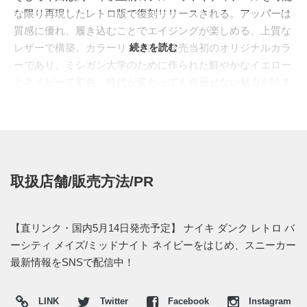
な限り再現したレトロ版で復刻リリースされる。アッパーは
質感に優れ、履き込むことでエイジングが楽しめる、上質な
レザーで構築。カラーリングは、発売当初のオリジナルカラ
続きを読む
ーであり、ミシガン大学のために作られた鮮やかなイエロー
とネイビーで彩色。時代が変わっても色褪せない魅力が詰ま
ったスニーカーとなっている。
日本国内では2016年5月14日より、一部のナイキ取扱店にて
発売予定。価格は15,120円 (税込)。"ウィメンズサイズ
(854340-700)"も同時に展開される。
取扱店舗/販売方法/PR
【取扱店】
--オンラインショップ--※午前9時より下記URLで表示される
◆
メンズ(850477-001)
【直リンク・国内5月14日発売予定】 ナイキ ダンク レトロ バ
・
ナイキストア オンライン 直リンク
ーシティ メイズ/ミッドナイト ネイビーをはじめ、スニーカー
・
山男フットギア 直リンク
最新情報をSNSで配信中！
・
atmos 直リンク
・
UPTOWN Deluxe 直リンク
LINK
Twitter
Facebook
Instagram
・
Kinetics 直リンク