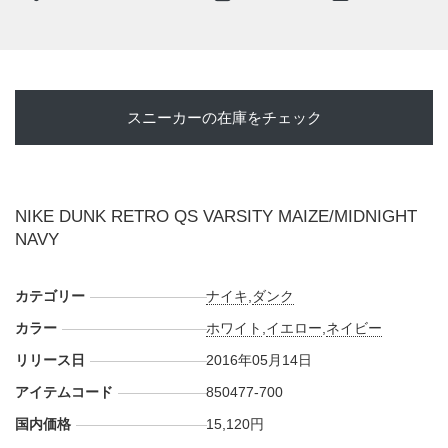
◆
ウィメンズ(854340-700)
・
ナイキストア オンライン 直リンク
・
atmos 直リンク
スニーカーの在庫をチェック
・
atmos-tokyo 直リンク
・
atmos-girls 直リンク
NIKE DUNK RETRO QS VARSITY MAIZE/MIDNIGHT
--実店舗--
NAVY
・
NIKE 原宿
(通常販売)
・
Sports Lab by atmos 新宿・名古屋・ルクア大阪・WACCA
カテゴリー
池袋・渋谷ヒカリエ ShinQs・ステラ札幌・横浜ジョイナ
ナイキ
,
ダンク
ス・大阪 心斎橋・福岡・札幌
(通常販売)
カラー
ホワイト
,
イエロー
,
ネイビー
・
UNDEFEATED 東京・横浜・静岡・大阪・札幌POPUP
(通
リリース日
2016年05月14日
常販売)
アイテムコード
850477-700
・
UNDEFEATED 横浜・沖縄
(抽選入場販売)
・
Kinetics Tokyo・Kichijoji
(通常販売)
国内価格
15,120円
・
mita sneakers
(抽選販売)