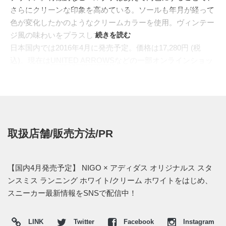
さらにクリーンな印象を高めている。ソールも年月が経って
色が変化したかのようなクリームカラーを使用。ヴィンテー
ジ風の味わいをプラスしている。
続きを読む
日本国内では2016年4月に発売予定。価格は17,280円 (税
込)。現在は
UNITED ARROWS
などの一部オンラインショッ
プにて先行予約が開始されている
取扱店舗/販売方法/PR
【国内4月発売予定】 NIGO × アディダス オリジナルス スタ
ンスミス ランニング ホワイト/クリーム ホワイトをはじめ、
スニーカー最新情報をSNSで配信中！
LINK
Twitter
Facebook
Instagram