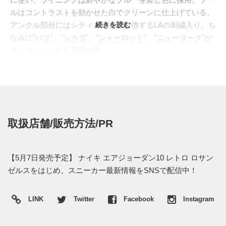
ルはコントラストを効かせた白でクリーンに仕上げている。
アンクル部分にはシティパックを象徴するLAの刺繍入り。ち
続きを読む
なみに"
パリ
"、"
シカゴ
"、"
シャーロット
"、"
ニューヨーク
"が
コレクションから登場する。
米国では2016年5月14日に発売予定。価格は$190。
まだ販売
方法などは掴めていない。
UPDATE 2016.5.14
米国で2016年5月14日にリリースされた。日本国内での販売
取扱店舗/販売方法/PR
はない。
【5月7日発売予定】 ナイキ エアジョーダン10 レトロ ロサン
ゼルスをはじめ、スニーカー最新情報をSNSで配信中！
LINK
Twitter
Facebook
Instagram