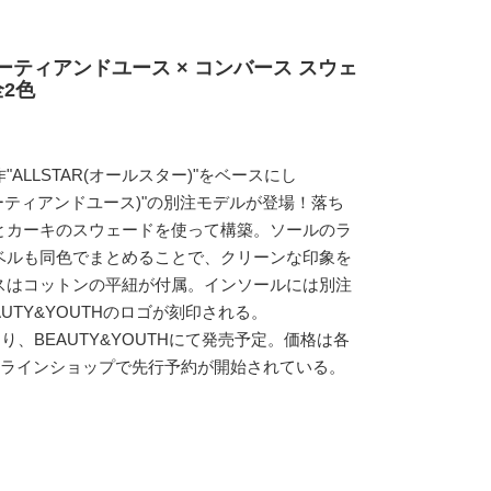
ーティアンドユース × コンバース スウェ
全2色
ALLSTAR(オールスター)"をベースにし
ビューティアンドユース)"の別注モデルが登場！落ち
とカーキのスウェードを使って構築。ソールのラ
ベルも同色でまとめることで、クリーンな印象を
スはコットンの平紐が付属。インソールには別注
AUTY&YOUTHのロゴが刻印される。
より、BEAUTY&YOUTHにて発売予定。価格は各
式オンラインショップで先行予約が開始されている。