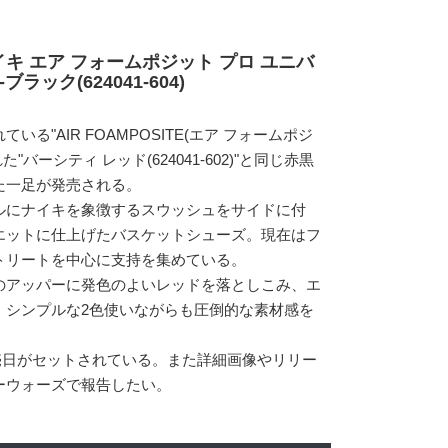
イキ エア フォームポジット プロ ユニバ
ラック(624041-604)
る"AIR FOAMPOSITE(エア フォームポジ
"バーシティ レッド(624041-602)"と同じ赤黒
た一足が発売される。
ルにナイキを象徴するスウッシュをサイドに付
エットに仕上げたバスケットシューズ。現在はフ
トリートを中心に支持を集めている。
のアッパーに発色のよいレッドを落としこみ、エ
。シンプルな2色使いながらも圧倒的な素材感を
。
に発売日がセットされている。また詳細画像やリリー
ーウォーズで報告したい。