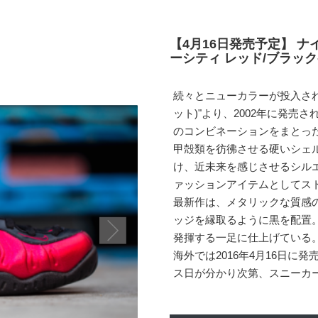
【4月16日発売予定】 ナ
ーシティ レッド/ブラック-ブ
続々とニューカラーが投入されてい
ット)"より、2002年に発売された
のコンビネーションをまとっ
甲殻類を彷彿させる硬いシェ
け、近未来を感じさせるシル
ァッションアイテムとしてス
最新作は、メタリックな質感
ッジを縁取るように黒を配置
発揮する一足に仕上げている
海外では2016年4月16日
ス日が分かり次第、スニーカ