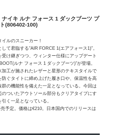
 ナイキ ルナ フォース 1 ダックブーツ プ
06402-100)
タイルのスニーカー！
君臨する"AIR FORCE 1(エアフォース1)"。
を受け継ぎつつ、ウィンター仕様にアップデート
UCKBOOT(ルナ フォース 1 ダックブーツ)"が登場。
水加工が施されたレザーと星形のテキスタイルで
を防ぐタイトに締め上げた履き口や、保温性を高
抜群の機能性を備えた一足となっている。今回は
起のついたアウトソール部分もクリアタイプにす
を引く一足となっている。
り発売予定。価格は€210。日本国内でのリリースは