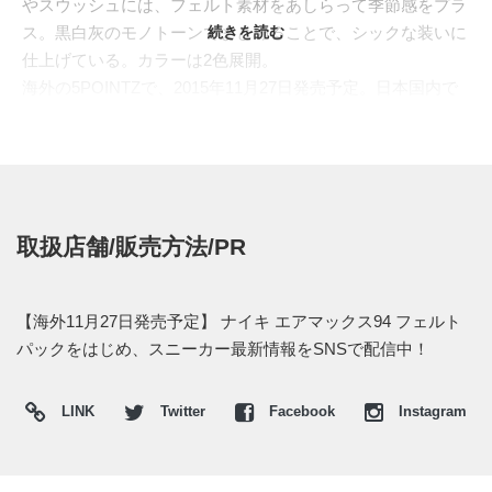
やスウッシュには、フェルト素材をあしらって季節感をプラ
ス。黒白灰のモノトーンでまとめることで、シックな装いに
続きを読む
仕上げている。カラーは2色展開。
海外の5POINTZで、2015年11月27日発売予定。日本国内で
の発売については不明となっている。
取扱店舗/販売方法/PR
【海外11月27日発売予定】 ナイキ エアマックス94 フェルト
パックをはじめ、スニーカー最新情報をSNSで配信中！
LINK
Twitter
Facebook
Instagram