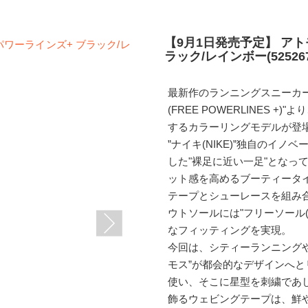
【9月1日発売予定】 アト
ラック/レインボー(525267-
最新作のランニングスニーカー
(FREE POWERLINES +
するカラーリングモデルが登
”ナイキ(NIKE)”独自のイ
した"裸足に近い一足"となって
ット感を高めるブーティータ
テープとシューレースを組み
ウトソールには"フリーソール(
なフィッティングを実現。
今回は、シティーランニング
モス”が都会的なデザインへ
使い、そこに星型を刺繍であ
飾るウェビングテープは、鮮