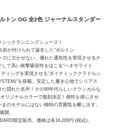
ルトン OG 全2色 ジャーナルスタンダー
ラシックランニングシューズ！
の名前が付けられて誕生した"ボルトン
シューズに欠かせない、優れた通気性を実現させるナ
そして高い衝撃吸収性をほこる"ヘキサライト
ズなライディングを実現させる"ダイナミッククラドルシ
E SYSTEM)"を搭載。安定した履き心地でシリアス
けた隠れた名作！その90年代らしいクラシカルな
、オリジナルカラーで復刻決定！個性を感じさせ
いまのモデルにはない独特の雰囲気を醸し出す。
色展開。
NDARD限定販売。価格は各16,200円 (税込)。