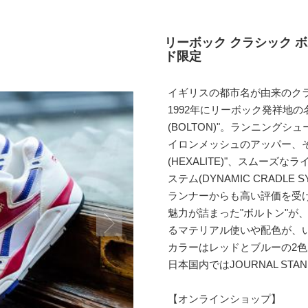
リーボック クラシック ボ
ド限定
イギリスの都市名が由来のク
1992年にリーボック発祥地
(BOLTON)"。ランニング
イロンメッシュのアッパー、
(HEXALITE)"、スムー
ステム(DYNAMIC CRADL
ランナーからも高い評価を受
魅力が詰まった"ボルトン"が
るマテリアル使いや配色が、
カラーはレッドとブルーの2
日本国内ではJOURNAL STA
【オンラインショップ】