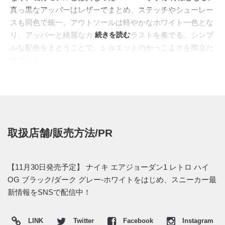
真っ黒なアッパーはレザーでまとめ、ステッチやシューレー
スも同色で統一。アウトソールは軽やかなホワイト一色とな
り、アッパーと綺麗なカラーコントラストを奏でる。シンプ
続きを読む
ルな配色をまとうことで、シルエットのかっこよさを際立た
せている。
2015年11月30日より発売予定。価格は$160。また日本国内
でのリリース情報などがつかめ次第、スニーカーウォーズ
の"
Twitter
"や"
Facebook
"でも報告したいと思う。
取扱店舗/販売方法/PR
【11月30日発売予定】 ナイキ エアジョーダン1 レトロ ハイ
OG ブラック/ダーク グレー-ホワイトをはじめ、スニーカー最
新情報をSNSで配信中！
LINK
Twitter
Facebook
Instagram