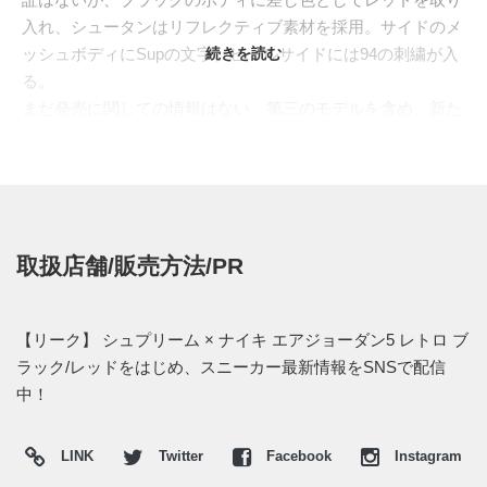
入れ、シュータンはリフレクティブ素材を採用。サイドのメ
ッシュボディにSupの文字、ヒールサイドには94の刺繍が入
続きを読む
る。
まだ発売に関しての情報はない。第三のモデルを含め、新た
な画像や情報がつかめ次第、スニーカーウォーズで報告した
い。
取扱店舗/販売方法/PR
【リーク】 シュプリーム × ナイキ エアジョーダン5 レトロ ブ
ラック/レッドをはじめ、スニーカー最新情報をSNSで配信
中！
LINK
Twitter
Facebook
Instagram