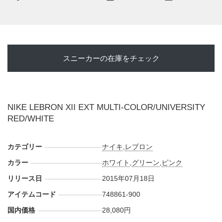
・
NIKE福岡
(抽選入場販売)
・
ABC-MART Grand Stage 仙台・池袋・ダイバーシティ・
碑文谷・ラゾーナ川崎・ららぽーと横浜・梅田
(抽選入場販
売)
スニーカーの在庫をチェック
・
Sports Lab by atmos 新宿店・名古屋店・ルクア大阪店・
WACCA池袋店・ステラ札幌店
(抽選入場販売)
・
UNDEFEATED
(抽選入場販売)
・
スポーツオーソリティ 幕張新都心店
(抽選入場販売)
NIKE LEBRON XII EXT MULTI-COLOR/UNIVERSITY
・
UPTOWN Deluxe
(先着順/抽選入場販売)
RED/WHITE
・
kinetics
(抽選入場販売)
・
gallery2 渋谷店・新宿店
(先着順)
カテゴリー
etc...
ナイキ
,
レブロン
カラー
ホワイト
,
グリーン
,
ピンク
リリース日
2015年07月18日
アイテムコード
748861-900
国内価格
28,080円