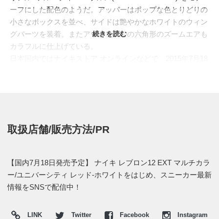
ーフにした配色のようだ。アッパーはポップな色とりどりの
小さなボックスを並べ、サイドは艶やかなホワイトのウィン
グパーツを装着。またアウトソールの六角形のズームエアも
続きを読む
カラフルに仕上げている。
日本国内ではナイキストア オンラインなどで、2015年7月18
日 午前9時発売予定。価格は28,080円 (税込)。
【販売店情報】 ⇒
直リンクはコチラへ掲載予定
--オンラインショップ--
・
ナイキストア オンライン
(午前9時発売予定)
取扱店舗/販売方法/PR
・
山男フットギア 直リンク
(午前9時発売予定)
・
UNDEFEATED 直リンク
(午前9時発売予定)
・
Kinetics 直リンク
(午前9時発売予定)
【国内7月18日発売予定】 ナイキ レブロン12 EXT マルチカラ
・
atmos 直リンク
(午前9時発売予定)
ー/ユニバーシティ レッド-ホワイトをはじめ、スニーカー最新
情報をSNSで配信中！
--実店舗--
・
NIKE原宿
(抽選販売)
LINK
Twitter
Facebook
Instagram
・
NIKE吉祥寺
(抽選入場販売)