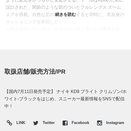
設計された、関節のような節のついたフルレングス ズーム
エアを搭載。自然な足の動きに連動すると同時に、高反発の
続きを読む
クッショニングを実現した。
今作のカラーリングは、ケヴィン・デュラントの愛車であ
る、真っ赤なシボレー カマロからインスパイアされた配色
となる。
日本国内では
ナイキストア オンライン
などで、2015年7月11
日より発売予定。価格は19,440円 (税込)。
取扱店舗/販売方法/PR
【販売情報】⇒
7月11日発売予定のナイキ スニーカーまとめ
・
ナイキストア オンライン 直リンク
(午前9時発売予定)
【国内7月11日発売予定】 ナイキ KD8 ブライト クリムゾン/ホ
・
kinetics
(午前9時発売予定)
ワイト-ブラックをはじめ、スニーカー最新情報をSNSで配信
・
山男フットギア
(午前9時発売予定)
中！
・
atmos
(午前9時発売予定)
LINK
Twitter
Facebook
Instagram