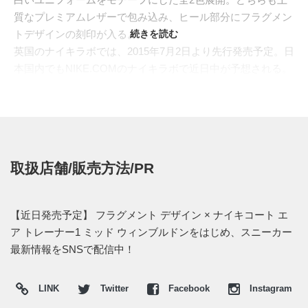
質なプレミアムレザーで包み込み、ヒール部分にフラグメン
トデザインの刻印が入る。
続きを読む
英国のナイキラボでは、2015年7月2日より先行発売予定。日
本国内でもNIKE.COMのナイキラボで近日中が予想される。
価格は17,280円 (税込)。
【NIKE.COM※通常通りであれば午前10時発売予定】
・
ナイキラボ 新着商品
・
WHITE/CHLOROPHYLL/WHITE 806942-113 検索リンク
取扱店舗/販売方法/PR
・
CHLOROPHYLL/WHITE/CHLOROPHYLL 806942-331 検
索リンク
【近日発売予定】 フラグメント デザイン × ナイキコート エ
ア トレーナー1 ミッド ウィンブルドンをはじめ、スニーカー
最新情報をSNSで配信中！
LINK
Twitter
Facebook
Instagram