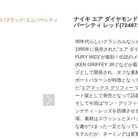
ナイキ エア ダイヤモンド
バーシティ レッド(724971-
90年代らしいクラシカルなシ
1995年に発売された"エア ダイ
FURY MID)"が復刻！伝
(KEN GRIFFEY JR.
ズとして開発され、タフな素
ポートパターンが特徴となって
た"
エアマックス グリフィー マックス
ート版として発売となって話
そして今回は"ケン・グリフィ
シナティ・レッズを彷彿させ
場。素材はスウッシュとヌバ
な趣がつまった一足となっている
モデルだが、ネーミングは変更さ