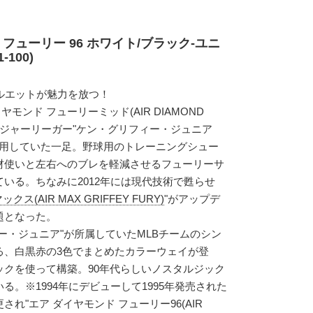
 フューリー 96 ホワイト/ブラック-ユニ
100)
ルエットが魅力を放つ！
ヤモンド フューリーミッド(AIR DIAMOND
説のメジャーリーガー"ケン・グリフィー・ジュニア
)"などが着用していた一足。野球用のトレーニングシュー
材使いと左右へのブレを軽減させるフューリーサ
いる。ちなみに2012年には現代技術で甦らせ
(AIR MAX GRIFFEY FURY)
"がアップデ
題となった。
ー・ジュニア"が所属していたMLBチームのシン
る、白黒赤の3色でまとめたカラーウェイが登
ックを使って構築。90年代らしいノスタルジック
。※1994年にデビューして1995年発売された
れ"エア ダイヤモンド フューリー96(AIR