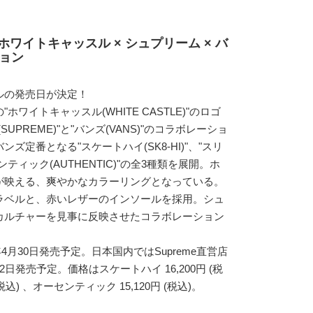
ホワイトキャッスル × シュプリーム × バ
ション
ルの発売日が決定！
ワイトキャッスル(WHITE CASTLE)"のロゴ
UPREME)"と"バンズ(VANS)"のコラボレーショ
ズ定番となる"スケートハイ(SK8-HI)"、"スリ
センティック(AUTHENTIC)"の全3種類を展開。ホ
が映える、爽やかなカラーリングとなっている。
ラベルと、赤いレザーのインソールを採用。シュ
カルチャーを見事に反映させたコラボレーション
年4月30日発売予定。日本国内ではSupreme直営店
日発売予定。価格はスケートハイ 16,200円 (税
税込) 、オーセンティック 15,120円 (税込)。