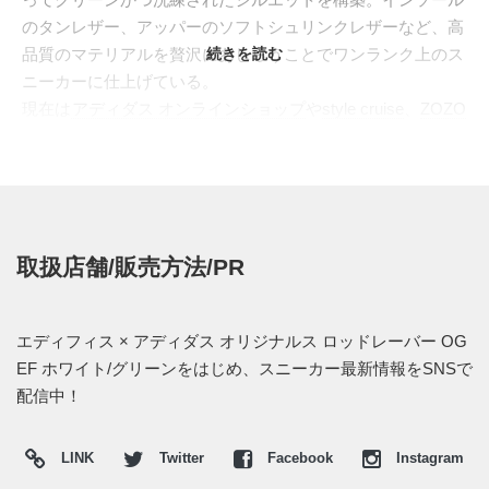
のタンレザー、アッパーのソフトシュリンクレザーなど、高
品質のマテリアルを贅沢にあしらうことでワンランク上のス
続きを読む
ニーカーに仕上げている。
現在は
アディダス オンラインショップ
や
style cruise
、
ZOZO
TOWN
にて発売中！価格は16,200円 (税込)。
取扱店舗/販売方法/PR
エディフィス × アディダス オリジナルス ロッドレーバー OG
EF ホワイト/グリーンをはじめ、スニーカー最新情報をSNSで
配信中！
LINK
Twitter
Facebook
Instagram