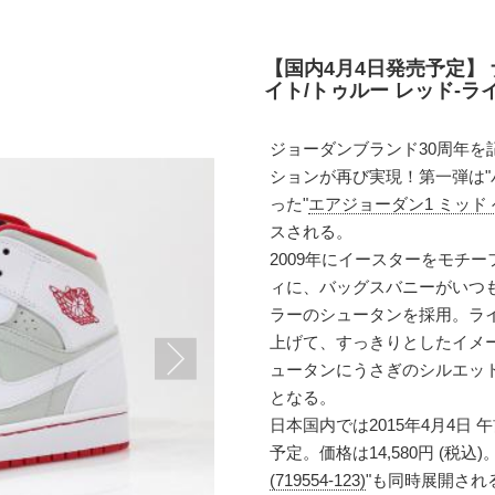
【国内4月4日発売予定】 
イト/トゥルー レッド-ライト
ジョーダンブランド30周年
ションが再び実現！第一弾は"バ
った"
エアジョーダン1 ミッド ヘア(
スされる。
2009年にイースターをモチ
ィに、バッグスバニーがいつ
ラーのシュータンを採用。ラ
上げて、すっきりとしたイメ
ュータンにうさぎのシルエット
となる。
日本国内では2015年4月4日
予定。価格は14,580円 (税
(719554-123)
"も同時展開される。