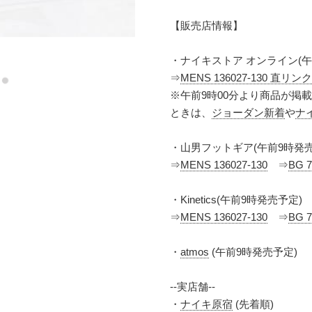
【販売店情報】
・ナイキストア オンライン(午
⇒
MENS 136027-130 直リンク
※午前9時00分より商品が掲
ときは、
ジョーダン新着
や
ナ
・山男フットギア(午前9時発売
⇒
MENS 136027-130
⇒
BG 7
・Kinetics(午前9時発売予定)
⇒
MENS 136027-130
⇒
BG 7
・
atmos
(午前9時発売予定)
--実店舗--
・
ナイキ原宿
(先着順)