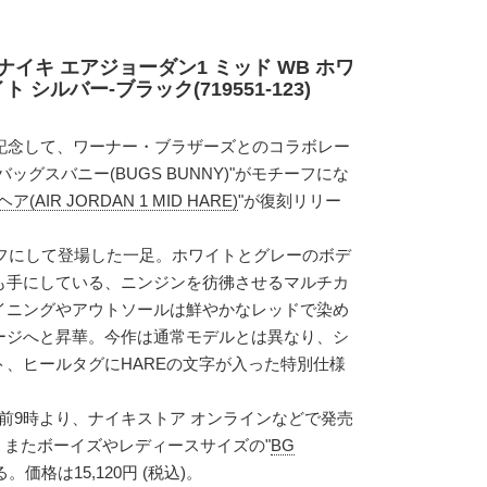
ナイキ エアジョーダン1 ミッド WB ホワ
 シルバー-ブラック(719551-123)
を記念して、ワーナー・ブラザーズとのコラボレー
ッグスバニー(BUGS BUNNY)"がモチーフにな
AIR JORDAN 1 MID HARE)
"が復刻リリー
ーフにして登場した一足。ホワイトとグレーのボデ
も手にしている、ニンジンを彷彿させるマルチカ
イニングやアウトソールは鮮やかなレッドで染め
ージへと昇華。今作は通常モデルとは異なり、シ
、ヒールタグにHAREの文字が入った特別仕様
 午前9時より、ナイキストア オンラインなどで発売
込)。またボーイズやレディースサイズの"
BG
価格は15,120円 (税込)。