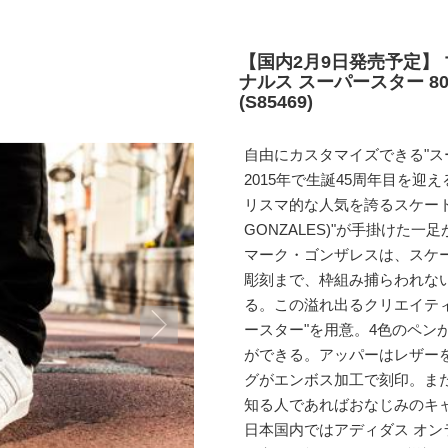
【国内2月9日発売予定】 
ナルス スーパースター 8
(S85469)
自由にカスタマイズできる"スーパ
2015年で生誕45周年目を迎
リスマ的な人気を誇るスケート
GONZALES)"が手掛けた一
マーク・ゴンザレスは、スケ
彫刻まで、枠組み捕らわれな
る。この溢れ出るクリエイテ
ースター"を用意。4色のペン
ができる。アッパーはレザー
グがエンボス加工で刻印。ま
知る人であればおなじみのキ
日本国内ではアディダス オン