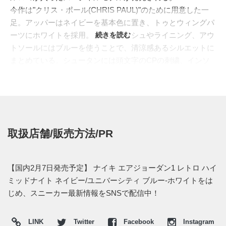
今作は"クリス・ポール(CHRIS PAUL)"のために用意した一
足。アッパーはネイビーを基本色に置き、トゥとウィングパ
ーツにホワイトを採用。またスウッシュやライニング、アウ
続きを読む
トソールにはブルーを使うことで、清涼感あるシルエットに
まとめている。シュータンには頭文字のCPの刺繍、インソ
ールにはジョーダンブランド30周年を意味する30がプリント
で入る。
日本国内では2015年2月7日より、ジョーダン取り扱い店で発
売予定。価格は16,200円 (税込)。発売前日に取り扱い店情報
をまとめて掲載したいと思う。またスニーカーウォーズ
取扱店舗/販売方法/PR
の"
Facebook
"や"
Twitter
"でも報告予定。
【国内2月7日発売予定】 ナイキ エアジョーダン1 レトロ ハイ
ミッドナイト ネイビー/ユニバーシティ ブルー-ホワイトをは
じめ、スニーカー最新情報をSNSで配信中！
LINK
Twitter
Facebook
Instagram