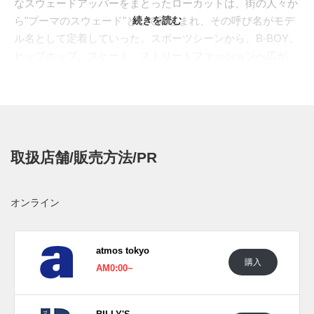
なスウェードアッパーをまとったローカットは、街の人々か
ら"プーマのスウェード"として親しまれ、その呼び名がモデ
続きを読む
ル名として定着していった。スポーツシーンから、B-BOY、
ヒップホップ、スケート、ストリートファッションへ広が
り、半世紀以上にわたってカルチャーと密接に関わってきた
不朽の名作である。
今作では、よりタフな表情へ加えた"SUEDE VIBRAM(スウ
ェード ヴィブラム)"である。アッパーは"SUEDE"の完成され
たローカットをそのまま、ソールユニットには登山靴やワー
取扱店舗/販売方法/PR
クブーツの分野でも信頼を集める"Vibram(ヴィブラム)"製ラ
バーアウトソールをドッキング。深く刻まれたラグパターン
が高いグリップ力と耐久性を発揮させ、従来の薄いラバーソ
オンライン
ールとは異なるハイキングブーツのような重厚感をもたらし
ている。ドレスシューズのような落ち着きと、アウトドア由
来の無骨さが交わることで、名作スウェードの印象を大きく
atmos tokyo
購入
アップデートすることに成功している。
AM0:00~
今回は全体をブラックで統一した精悍なカラーリングで登
場。起毛感のあるスウェードアッパー、フォームストリッ