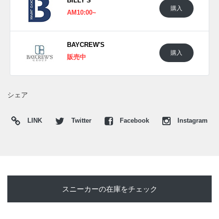
BILLY'S
プ、シューレース、ライニング、厚みのあるソールまで黒で
購入
AM10:00~
まとめ、素材の陰影とステッチワークを静かに浮かび上がら
せている。アウトソール裏にはおなじみのイエロー
の"Vibram"ロゴを配置し、インソールのゴールドロゴととも
BAYCREW'S
に控えめなアクセントをプラス。クラシックなスニーカーと
購入
販売中
しての品の良さを保ちながら、足元に確かなボリュームと力
強さを与える一足となっている。
海外では2026年7月にプーマ取扱店にて発売開始。価格は
シェア
€150。
LINK
Twitter
Facebook
Instagram
UPDATE
日本国内では2026年7月18日に発売予定。価格は24,200円
(税込)。また新たな情報が入り次第、スニーカーウォーズの
X
や
Facebook
などで報告したい。
スニーカーの在庫をチェック