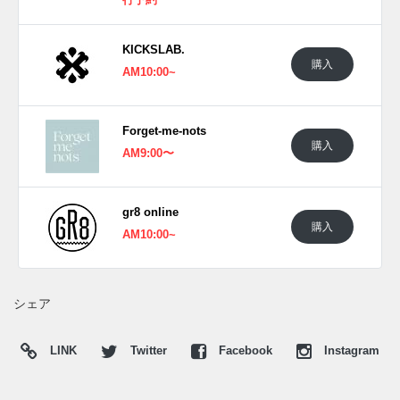
行予約
20"ならではの複雑なディテールをよりシャープに浮かび上
がらせている。サイドのアシックスストライプやアウトソー
KICKSLAB.
ルに添えたオートミールが、重厚な足元に柔らかな抜け感を
購入
AM10:00~
プラス。スポーティーな機能性と都会的な落ち着きが同居す
る、デイリーに取り入れやすい一足へと仕上げられている。
海外では2026年6月よりASICSなどで発売開始。価格は
Forget-me-nots
購入
$170。
AM9:00〜
UPDATE
gr8 online
日本国内では2026年7月16日よりアシックス取扱店にて発売
購入
AM10:00~
予定。価格は24,200円 (税込)。また新たな情報が入り次第、
スニーカーウォーズの
X
や
Facebook
などで報告したい。
シェア
LINK
Twitter
Facebook
Instagram