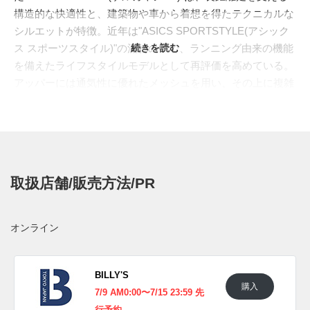
構造的な快適性と、建築物や車から着想を得たテクニカルな
シルエットが特徴。近年は"ASICS SPORTSTYLE(アシック
ス スポーツスタイル)"の流れの中で、ランニング由来の機能
続きを読む
を備えたライフスタイルモデルとして再評価を高めている。
アッパーには通気性に優れたメッシュを用い、その上に複雑
なレイヤーを描く補強パーツを配置。足を包み込むようなフ
ィット感を生み出す"FLUIDFIT(フルイドフィット)"ケージ
は、足の動きに合わせてサポート性を高める役割を担う。ソ
ールユニットには、前後に配された"GEL(ゲル)"テクノロジ
ーと、ねじれを抑えて安定性を引き出す"GUIDANCE
取扱店舗/販売方法/PR
TRUSSTIC(ガイダンス トラスティック)"サポートシステム
を搭載。現役ランニングシューズとして培われたスペック
が、日常の歩行にも快適なクッショニングと安定感をもたら
オンライン
してくれる。
今作は、ブラックに近いオブシディアングレーを主体に、オ
ートミールのラインを差し込んだシックなカラーリング。細
BILLY'S
購入
かなメッシュ、レザー調のオーバーレイ、交差するTPUパー
7/9 AM0:00〜7/15 23:59 先
ツまで暗めのトーンでまとめることで、"GEL-KAYANO