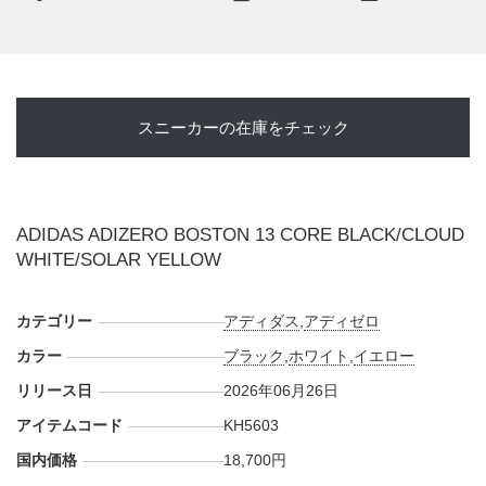
さを感じられる仕様へとアップデート。アウトソールには軽
量性を意識した"LIGHTTRAXION(ライトトラクション)"と、
要所に"CONTINENTAL(コンチネンタル)"ラバーを配置し、
路面を捉えるグリップ力と耐久性にも配慮している。
スニーカーの在庫をチェック
今回ラインナップされたのは、コアブラックを基調にクラウ
ドホワイトとソーラーイエローを差し込んだシャープなカラ
ー。透け感のあるブラックメッシュに同色の補強パーツを重
ね、サイドのスリーストライプスはホワイトで大きく切り替
ADIDAS ADIZERO BOSTON 13 CORE BLACK/CLOUD
えた。厚みのあるミッドソールもホワイト系でまとめ、スピ
WHITE/SOLAR YELLOW
ードシューズらしい前傾感を視覚的にも強調。シューレース
まわりやヒール、アウトソールの一部には鮮やかなソーラー
カテゴリー
イエローを添え、ブラックの精悍さの中に"ADIZERO"らしい
アディダス
,
アディゼロ
テクニカルなアクセントを効かせている。ランニングギアと
カラー
ブラック
,
ホワイト
,
イエロー
しての実用性を備えながら、街のアスファルトにも映える引
リリース日
2026年06月26日
き締まった一足となっている。
アイテムコード
KH5603
日本国内では2026年6月26日午前1時よりアディダスオンラ
インにて発売予定。価格は18,700円(税込)。また新たな情報
国内価格
18,700円
が入り次第、スニーカーウォーズの
X
や
Facebook
などで報告