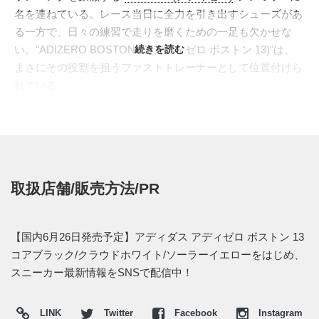
名を連ねている。レース当日に全力を引き出すシューズがあ
る一方で、日々の練習で走りを磨くための一足も欠かせな
い。"ADIZERO BOSTON 13(アディゼロ ボストン 13)"は、
続きを読む
まさにその役割を担うファストトレーナーとして位置付けら
れている。
本作は、エリートレーシングモデル"ADIZERO ADIOS PRO
4(アディゼロ アディオス プロ 4)"でレースへ挑むランナーの
トレーニングパートナーとして設計。スピード走、テンポ
走、ロングランまで幅広く対応できるよう、ミッドソールに
は反発性に優れた"LIGHTSTRIKE PRO(ライトストライク プ
取扱店舗/販売方法/PR
ロ)"と、安定感を支える"LIGHTSTRIKE 2.0(ライトストライ
ク 2.0)"を組み合わせている。前作より"LIGHTSTRIKE
PRO"の使用量を増やすことで、足裏に伝わるクッション性
【国内6月26日発売予定】アディダス アディゼロ ボストン 13
と蹴り出しのレスポンスを向上。さらにグラスファイバー製
コアブラック/クラウドホワイト/ソーラーイエローをはじめ、
の"ENERGYRODS 2.0(エナジーロッド 2.0)"を内蔵し、着地
スニーカー最新情報をSNSで配信中！
から推進へ移る流れをスムーズに導く。アッパーには通気性
に優れたエンジニアードメッシュを採用し、タンと履き口ま
LINK
Twitter
Facebook
Instagram
わりにはパッドを加えることで、長い距離でも足当たりの良