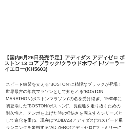
【国内6月26日発売予定】アディダス アディゼロ ボ
ストン 13 コアブラック/クラウドホワイト/ソーラー
イエロー(KH5603)
スピード練習を支える"BOSTON"に精悍なブラックが登場！
世界最古の年次マラソンとして知られる"BOSTON
MARATHON(ボストンマラソン)"の名を受け継ぎ、1980年に
初登場した"BOSTON(ボストン)"。長距離を走り抜くための
耐久性と、テンポを上げた時の軽快さを両立するシリーズと
して進化を重ね、現在は"
ADIDAS(アディダス)
"のスピード系
ランニングを象徴する"
ADIZERO(アディゼロ)
"ファミリーに