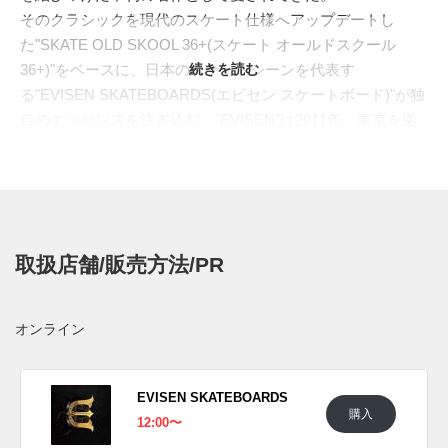
そのクラシックを現代のスケート仕様へアップデートし
た"SKATE OLD SKOOL 36+(スケート オールドスクール
36+)"をベースに、日本のスケートシーンを代表す
続きを読む
る"EVISEN SKATEBOARDS(エビセン スケートボード)"が独
自のエッセンスを注ぎ込む。"EVISEN"は2011年、東京を拠
点にディレクターの南勝己を中心に始動。日本古来の文化や
和物グラフィックを、ユーモアとストリート感覚で再解釈し
たデッキやアパレルで知られ、国内外のスケーターから支持
を集めている。今回のコラボレーションでは、長年親しんで
きた“マグロの寿司”をモチーフに、見た目のインパクトと実
取扱店舗/販売方法/PR
用性を兼ね備えた一足へと仕上げた。
アッパーは、マグロの赤身を思わせるルビー ワインのシボ
レザーとスエードで構成。サイドを流れるホワイトのジャズ
オンライン
ストライプは、赤身の中に走るサシのようにも映り、サイド
ウォールには粒立ちのあるシャリを思わせる凹凸のテクスチ
ャーを落とし込んでいる。さらにインソールやヒール、アウ
EVISEN SKATEBOARDS
購入
トソールにはワサビを連想させるグリーンを効かせ、寿司と
12:00〜
いう身近なモチーフを、スケートシューズの細部へ遊び心た