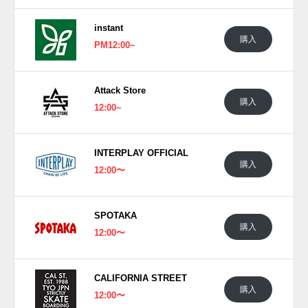
っぷりに変換。ヒールの"EVISEN"ロゴやタブのチェッカー
instant
柄も加わり、和のユーモアと"VANS"らしいスケートカルチ
購入
PM12:00~
ャーが自然に重なり合っている。
機能面でも、摩耗しやすい部分を補強する"DURACAP"アン
ダーレイ、優れたグリップを発揮する"SICKSTICK"ラバーア
Attack Store
ウトソール、衝撃を和らげる"POPCUSH"インソールを備
購入
12:00~
え、ボード上での耐久性、クッション性、フィット感を高め
ている。見た目はユーモラスでありながら、スケートに耐え
る実用性をしっかり備えた、"EVISEN"らしい洒落とこだわ
INTERPLAY OFFICIAL
購入
りが詰まったコラボレーションとなっている。
12:00〜
日本国内では2026年6月13日にVANS公式オンラインストア
にて抽選販売予定。価格は15,400円(税込)。また新たな情報
SPOTAKA
が入り次第、スニーカーウォーズの
X
や
Facebook
などで報告
購入
12:00〜
したい。
CALIFORNIA STREET
購入
12:00〜