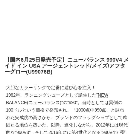
【国内6月25日発売予定】ニューバランス 990V4 メ
イド イン USA アージェントレッド/メイズ/アフタ
ーグロー(U99076B)
大胆なカラーリングで定番に遊び心を注入！
1982年、ランニングシューズとして誕生した"
NEW
BALANCE(ニューバランス)
"の"
990
"。当時としては異例の
100ドルという価格で発売され、「1000点中990点」と謳わ
れた完成度の高さから、ブランドのフラッグシップとして確
固たる地位を築いた。以降、進化しながら、2012年には現代
的な"990V3"、そして2016年には第4世代となる"990V4"が登