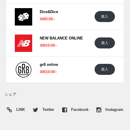
ルにはメイズカラーを差し込んで、力強いコントラストを描
Dice&Dice
き出している。ヒールまわりにはブルーのアクセントを添
購入
AM0:00~
え、ブラックで縁取った"N"ロゴが全体をシャープに引き締
める。クリームトーンのミッドソールはヴィンテージ感を加
えつつ、ブラックのアウトソールで足元に安定した印象をプ
NEW BALANCE ONLINE
ラス。大胆な原色を使いながらも、990V4らしい緻密なレイ
購入
AM10:00~
ヤー構成によって、ポップさと重厚感を両立した仕上がりへ
導かれている。落ち着いたグレーやネイビーの印象が強
い"990"シリーズの中で、ひときわ遊び心を感じさせる一
gr8 online
購入
足。フラッグシップモデルが持つ上質さに、アニメキャラク
AM10:00~
ターを思わせるキャッチーな配色を重ねることで、"MADE
IN USA"の新たな表情を引き出している。
海外では2026年6月にニューバランス取扱店にて発売予定。
シェア
価格は$185。
LINK
Twitter
Facebook
Instagram
UPDATE
日本国内では2026年6月25日にニューバランス取扱店にて発
売予定。価格は42,900円 (税込)。 また新たな情報が入り次