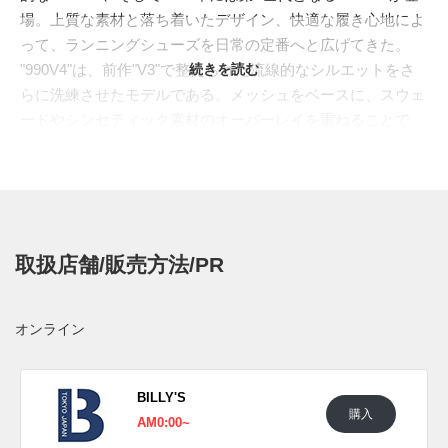
場。上質な素材と落ち着いたデザイン、快適な履き心地によ
って、ランニングシューズを日常の定番へと広げてきた。
"990V4"は、前作"V3"で整えられた流線的なシルエットをさ
続きを読む
らに洗練させたモデルである。メッシュをベースに、スウェ
ードやシンセティック素材のオーバーレイを重ねることで、
通気性、ホールド感、耐久性をバランスよく確保。ミッドソ
ールには、衝撃吸収性と圧縮耐性を備えた"ABZORB(アブゾ
ーブ)"をかかとと前足部に搭載し、"ENCAP(エンキャッ
プ)"と"C-CAP"のコンビネーション構造でクッション性と安
定感を両立している。アウトソールには耐摩耗性に優れ
取扱店舗/販売方法/PR
た"NDURANCE(エヌデュランス)"ラバーを採用し、つま先、
かかと、サイドの"N"ロゴには光を捉えるリフレクターを配
置。快適性、サポート性、視認性まで計算された、"MADE
オンライン
IN USA"らしいクラフトマンシップを感じさせる一足となっ
ている。
今回の新色は、2026年春夏の"MADE IN USA"ラインを締め
BILLY'S
購入
くくる鮮烈なカラーウェイ。アッパーはアージェントレッド
AM0:00~
のメッシュとスウェードで包み込み、サイドや前足部のパネ