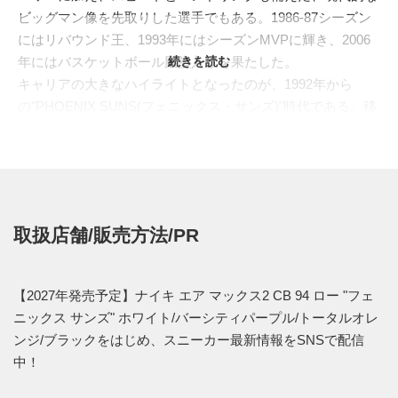
ビッグマン像を先取りした選手でもある。1986-87シーズン
にはリバウンド王、1993年にはシーズンMVPに輝き、2006
年にはバスケットボール殿堂入りを果たした。
続きを読む
キャリアの大きなハイライトとなったのが、1992年から
の"PHOENIX SUNS(フェニックス・サンズ)"時代である。移
籍初年度の1992-93シーズンには、"KEVIN JOHNSON(ケビ
ン・ジョンソン)"や"DAN MAJERLE(ダン・マーリー)"らとと
もに球団記録となる62勝をマーク。ウェスタン・カンファレ
ンスを制し、"MICHAEL JORDAN(マイケル・ジョーダン)"率
いる"CHICAGO BULLS(シカゴ・ブルズ)"とのNBAファイナ
取扱店舗/販売方法/PR
ルへ進出した。優勝こそ逃したものの、"SIR CHARLES(サ
ー・チャールズ)"の圧倒的な存在感は、紫とオレンジのサン
ズカラーとともに強く記憶されている。
【2027年発売予定】ナイキ エア マックス2 CB 94 ロー "フェ
"
NIKE(ナイキ)
"は、バークレーの反骨的なスター性を90年代
ニックス サンズ" ホワイト/バーシティパープル/トータルオレ
のバスケットボールシューズへ落とし込み、"AIR FORCE
ンジ/ブラックをはじめ、スニーカー最新情報をSNSで配信
MAX CB(エア フォース マックス CB)"、"AIR MAX2 CB
中！
94(エア マックス2 CB 94)"、"AIR CB 34(エア CB 34)"などを
展開。なかでも1994年に登場した"AIR MAX2 CB 94"は、ス