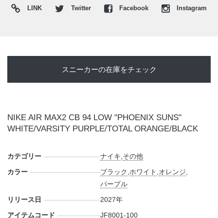
LINK
Twitter
Facebook
Instagram
トラップ状のレース構造、サイドの通気孔、前足部のアウト
リガー、ヒールのビジブルエアを備え、バークレーの重厚な
プレースタイルを反映した名作として知られる。過去にはハ
イカット仕様の"
AIR MAX2 CB 94 SUNS
"も登場しており、
サンズ時代を象徴する配色として人気を集めてきた。
スニーカーの在庫をチェック
今回スタンバイしたのは、サンズカラーをローカットへ落と
し込んだ一足。ホワイトのタンブルレザーをベースに、履き
口やミッドソールの波打つパーツをブラックで引き締め、前
足部やヒールのAirユニットにはトータルオレンジを配置し
NIKE AIR MAX2 CB 94 LOW "PHOENIX SUNS"
た。レースループ、サイドの"NIKE"ロゴ、ミニスウッシュに
WHITE/VARSITY PURPLE/TOTAL ORANGE/BLACK
はバーシティパープルを差し込み、サンズのホームカラーを
表現。ヒール付近にはバークレーの背番号"34"を刻み、オリ
カテゴリー
ジナルの迫力を残しながらも、ローカットならではの履きや
ナイキ
,
その他
すいバランスへと仕上げている。
カラー
ブラック
,
ホワイト
,
オレンジ
,
海外では2027年春にナイキ取扱店にて発売予定。価格は
パープル
$150。現時点ではナイキからの正式な発表はされていない。
リリース日
2027年
また新たな情報が入り次第、スニーカーウォーズの
X
や
アイテムコード
JF8001-100
Facebook
などで報告したい。