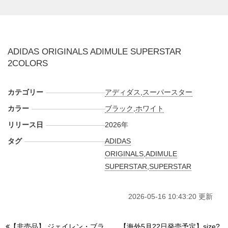
ナップ。どちらもシェルトゥの立体感が際立ち、ファッショ
ン性の高いミュールとなっている。
海外では2026年夏頃にアディダス取扱店にて発売予定。価格
は未定。また新たな情報が入り次第、スニーカーウォーズの
ADIDAS ORIGINALS ADIMULE SUPERSTAR
X
や
Facebook
などで報告したい。
2COLORS
カテゴリー
アディダス
,
スーパースター
カラー
ブラック
,
ホワイト
リリース日
2026年
タグ
ADIDAS
ORIGINALS
,
ADIMULE
SUPERSTAR
,
SUPERSTAR
2026-05-16 10:43:20 更新
【非売品】 ジェイレン・ブラ
【海外5月22日発売予定】size?