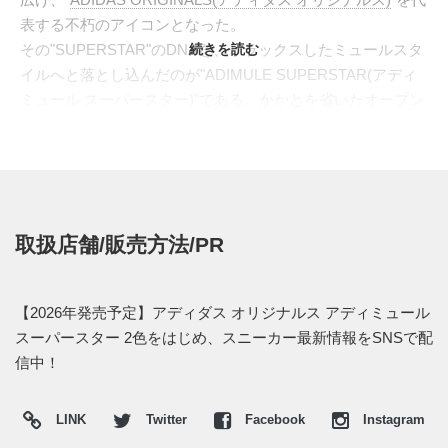
表する不朽のアイコンとなった。
その"SUPERSTAR"のDNAを、リラックスしたミュールスタ
続きを読む
イルへと落とし込んだのが"ADIMULE SUPERSTAR(アディ
ミュール スーパースター)"である。かかとを省いたオープン
バック構造により、スリッポンのように素早く足入れできる
一方、前足部には"SUPERSTAR"を象徴するシェルトゥをそ
のまま配置。クラシックなスニーカーの表情と、サンダルの
気軽さを組み合わせた、今のライフスタイルに寄り添う一足
へと再構築されている。
取扱店舗/販売方法/PR
アッパーはシューレースを排したミニマルな作りで、甲を包
み込む滑らかなパネルに小さなパーフォレーションを配置。
サイドには"SUPERSTAR"のロゴを刻み、甲部分にはトレフ
【2026年発売予定】アディダス オリジナルス アディミュール
ォイルを型押しすることで、装飾を抑えながらもアディダス
スーパースター 2色をはじめ、スニーカー最新情報をSNSで配
らしさをしっかりと残している。インソールはナチュラルな
信中！
ベージュカラーで、トレフォイルロゴを大きくプリント。薄
めのアウトソールと組み合わせることで、室内外を問わず軽
LINK
Twitter
Facebook
Instagram
快に履ける。カラーは、ブラックとホワイトの2色がライン