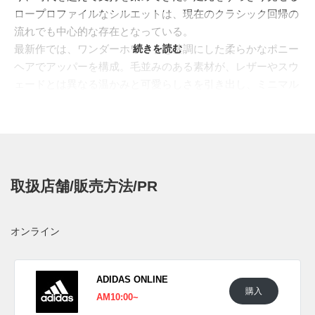
ロープロファイルなシルエットは、現在のクラシック回帰の
流れでも中心的な存在となっている。
最新作では、ワンダーホワイトを基調にした柔らかなポニー
続きを読む
ヘアでアッパーを構成。毛並みのある素材が、レザーやスウ
ェードとは異なる温かみと可愛らしさを引き出し、ミニマル
なシルエットに豊かな表情を添えている。トゥやサイドパネ
ルの切り替えも同系色でまとめることで、素材の陰影が自然
に浮かび上がる仕上がりとなった。サイドのスリーストライ
プスはコアブラックで切り替え、その縁を飾るステッチがク
ラフト感のあるアクセントを加える。シュータンにはアッパ
取扱店舗/販売方法/PR
ーと同色の毛羽立ちのあるスウェードを使い、ブラックのシ
ューレース、ヒールタブ、ロープロファイルなソールで全体
を引き締めた。淡いポニーヘアの柔らかさと、ブラックパー
オンライン
ツのシャープさがバランスよく共存し、上品で愛らしい2ト
ーンの一足へと仕上げられている。
日本国内では2026年5月20日よりアディダスオンラインにて
ADIDAS ONLINE
購入
発売予定。価格は17,600円(税込)。また新たな情報が入り次
AM10:00~
第、スニーカーウォーズの
X
や
Facebook
などで報告したい。