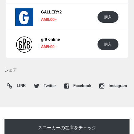
今回のフィールド パープルは、艶やかなモールドアッパー
GALLERY2
からソールまでを深みのあるパープルでまとめたカラー。サ
購入
AM9:00~
イドの小ぶりなスウッシュも同系色で配置し、ワントーンの
中に立体感を生み出している。パフォーマンスシューズとし
ての機能性に加え、コート外でも存在感を放つ一足へと仕上
gr8 online
げられている。ちなみに
"DRAKE"とのコラボレーション
購入
AM9:00~
で"NOCTA(ノクタ)"バージョン
もパープルでスタンバイして
いる。
海外では2026年6月19日にナイキ取扱店にて発売予定。価格
シェア
は$155。
LINK
Twitter
Facebook
Instagram
UPDATE
日本国内では2026年に発売予定。価格は18,150円 (税込)。
また新たな情報が入り次第、スニーカーウォーズの
X
や
Facebook
などで報告したい。
スニーカーの在庫をチェック