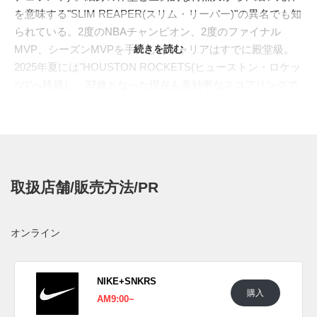
を意味する"SLIM REAPER(スリム・リーパー)"の異名でも知
られている。2度のNBAチャンピオン、2度のファイナル
MVP、シーズンMVPを手にしたキャリアはすでに殿堂級。
続きを読む
2025年夏には"HOUSTON ROCKETS(ヒューストン・ロケッ
ツ)"へ移籍し、37歳となった現在も高効率なスコアリングで
チームを支える存在となっている。
その"KD"の19作目となるシグネチャーモデル、"KD 19"は、
滑らかで鋭いプレースタイルを反映。クッショニングに
は、"KD 12"で初登場したフルレングスの"ZOOM
STROBEL"を復活させ、3D成型のソックライナーと柔らか
取扱店舗/販売方法/PR
な"CUSHLON 3.0"ミッドソールを組み合わせた多層構造を採
用。反発性、快適性、接地感を高いレベルでまとめている。
さらにミッドフットシャンクで安定性を高め、アッパー外側
オンライン
には二重射出成形によるTPUパーツを配置。ヒールから中足
部を支えながら、刃のように鋭い"ダガー"形状で"SLIM
REAPER"のイメージを表現している。通気性を担うテキス
NIKE+SNKRS
購入
タイルタンや、アウトソールに刻まれる背番号"35"と"7"のデ
AM9:00~
ィテールも、KDの歩みを象徴するポイントだ。