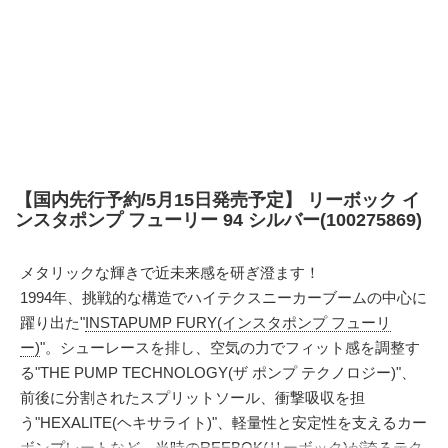
【国内先行予約/5月15日発売予定】 リーボック イ
ンスタポンプ フューリー 94 シルバー(100275869)
メタリックな輝きで近未来感を研ぎ澄ます！
1994年、挑戦的な構造でハイテクスニーカーブームの中心に
躍り出た"
INSTAPUMP FURY(インスタポンプ フューリ
ー)
"。シューレースを排し、空気の力でフィット感を調整す
る"THE PUMP TECHNOLOGY(ザ ポンプ テクノロジー)"、
前後に分割されたスプリットソール、衝撃吸収を担
う"HEXALITE(ヘキサライト)"、軽量性と安定性を支えるカー
ボンプレートなど、当時の
REEBOK(リーボック)
が誇るテク