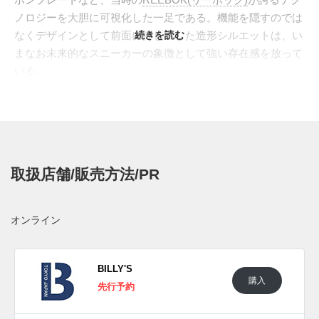
ノロジーを大胆に可視化した一足である。機能を隠すのでは
なくデザインとして前面に押し出した造形シルエットは、い
続きを読む
まなお未来的なスニーカーの象徴として強い存在感を放って
いる。
今回スタンバイした"INSTAPUMP FURY 94 SILVER(インス
タポンプ フューリー 94 シルバー)"は、30周年を記念してア
ジア限定で展開された"
CHROME(クローム)
"の系譜を継ぐア
ップデートモデル。ベースにはグレーのメッシュを配し、ア
ッパーを覆うブラッダー部分には滑らかなメタリックシルバ
取扱店舗/販売方法/PR
ーを採用することで、フューリーならではの近未来的な印象
を強化している。つま先とヒールにはクラックパターンを刻
んだシルバーを重ね、光の当たり方で表情を変える奥行きの
オンライン
あるシルエットを構築。ホワイトのポンプボタンやプルタ
ブ、ソールユニットが全体をクリーンに整え、普段のスタイ
リングにも取り入れやすい一足へと仕上げられている。
BILLY'S
購入
日本国内では2026年5月15日よりリーボック取扱店にて発売
先行予約
予定。価格は24,200円(税込)。また新たな情報が入り次第、