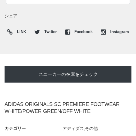
海外では2026年6月6日にアディダス取扱店にて発売予定。価
格は€99。
シェア
UPDATE
LINK
Twitter
Facebook
Instagram
日本国内では2026年6月6日にBILLY'Sにて発売予定。価格は
18,700円 (税込)。また新たな情報が入り次第、スニーカーウ
ォーズの
X
や
Facebook
などで報告したい。
スニーカーの在庫をチェック
ADIDAS ORIGINALS SC PREMIERE FOOTWEAR
WHITE/POWER GREEN/OFF WHITE
カテゴリー
アディダス
,
その他