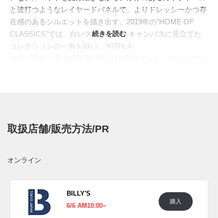
と波打つようなレイヤードパネルで、よりドレッシーかつ存
在感のあるシルエットを描き出す。2019年の"HOME OF
CLASSICS"では、白いスニーカーをキャンバスに見立てた
続きを読む
コレクションの一角を担い、"KITH(キ
ス)"、"424"、"PHARRELL WILLIAMS(ファレル・ウィリアム
ス)"、"EXTRA BUTTER(エクストラ バター)"らとのコラボレ
ーションでも、プレミアムな素材使いが映えるモデルとして
支持を広げてきた。
今回ラインナップされたのは、フットウェアホワイトを基調
に、パワーグリーンをさりげなく差し込んだニューカラー。
取扱店舗/販売方法/PR
トウからアイステイ、サイドへと流れる曲線的なパネルワー
クが、ミニマルな白の中に奥行きを生み出している。サイド
のウィンドウには"adidas"とトレフォイルを刻印。オフホワ
オンライン
イトのラバーカップソールはヴィンテージライクな雰囲気を
添え、"ORTHOLITE"インソールが日常履きの快適性を支え
る。スタンスミスよりも骨太で、コンチネンタル 80よりも
BILLY'S
購入
リッチな表情を持つ、大人のコートスタイルにふさわしい一
6/6 AM10:00~
足となっている。