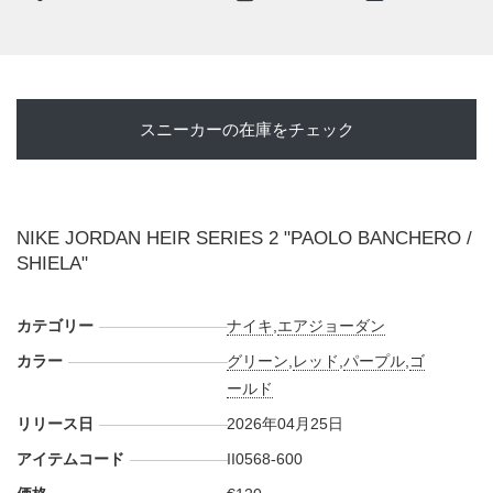
エローを重ね、半透明の質感がスピード感をさらに引き立て
る。家族の記憶をモチーフにしながら、"PAOLO
BANCHERO"らしい力強さと華やかさを併せ持つ、特別な一
足へと仕上げられている。
スニーカーの在庫をチェック
海外では2026年4月25日にNIKE取扱店にて発売予定。価格は
€120。日本国内での展開は明らかにされていない。また新た
な情報が入り次第、スニーカーウォーズの
X
や
Facebook
など
NIKE JORDAN HEIR SERIES 2 "PAOLO BANCHERO /
で報告したい。
SHIELA"
カテゴリー
ナイキ
,
エアジョーダン
カラー
グリーン
,
レッド
,
パープル
,
ゴ
ールド
リリース日
2026年04月25日
アイテムコード
II0568-600