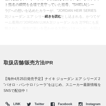
ト指名の瞬間を会場で見守っていた祖母、"SHIELA(シー
ラ)"への想いを込めたカラーが、"JORDAN HEIR SERIES
2(ジョーダン エア シリーズ 2)"に落とし込まれる。かつてゲ
続きを読む
ーム着用の"JORDAN LUKA 2(ジョーダン ルカ 2)"PEにも反
映された、彼女の装いを思わせる大胆なパターンが、今回は
一般リリースとして姿を現すことになった。
ベースとなる"JORDAN HEIR SERIES 2"は、現代バスケッ
トボールに求められるスピード感とサポート性を、ローカッ
トのシルエットへ凝縮したパフォーマンスモデル。アッパー
はブラックを基調にまとめ、そこへレッドのタイガーストラ
取扱店舗/販売方法/PR
イプを走らせることで、コート上でも視線を奪う力強いビジ
ュアルを作り出している。サイドを包み込む大型のケージパ
ーツは、レッドからパープルへと移ろうようなグラデーショ
【海外4月25日発売予定】ナイキ ジョーダン エア シリーズ 2
ンで彩色。カットアウトから覗くパターンが奥行きを生み、
"パオロ・バンケロ / シーラ"をはじめ、スニーカー最新情報を
単なる派手さでは終わらないストーリー性を漂わせる。
SNSで配信中！
ライニングには鮮やかなパープルを差し込み、シュータンに
はメタリックゴールドのナンバーロゴとジャンプマンをセッ
LINK
Twitter
Facebook
Instagram
ト。ヒールからアウトソールにかけてはライムグリーンとイ