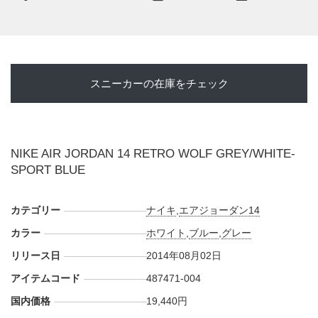
--実店舗情報--
・
NIKE原宿
(先着順)
・
UNDEFEATED 東京
(抽選入場販売)
・
UNDEFEATED 静岡
(抽選入場販売)
スニーカーの在庫をチェック
・
gallery2
(先着順)
・
UPTOWN Deluxe
(先着順)
・
Sports Lab by atmos
(先着順)
etc...
NIKE AIR JORDAN 14 RETRO WOLF GREY/WHITE-
SPORT BLUE
カテゴリー
ナイキ
,
エアジョーダン14
カラー
ホワイト
,
ブルー
,
グレー
リリース日
2014年08月02日
アイテムコード
487471-004
国内価格
19,440円