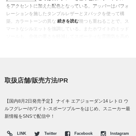
をアクセントに加えた配色となっている。アッパーはパフォ
レーションを施したタンブルレザーとヌバックを使って構
築。カラートーンの異なるグレーを幾つも重ねることで、ス
続きを読む
マートなシルエットを強調している。またホワイトのミッド
ソールも、全体の重さを軽減してスポーティな雰囲気を高め
ている。
日本国内では
ナイキストア オンライン
で、2014年8月2日よ
り発売予定。価格は19,440円 (税込)。また発売前日に、正規
店およびジョーダンブランドの取り扱い店のリリース情報を
まとめて、
Twitter
や
Facebook
にて報告したいと思う。
取扱店舗/販売方法/PR
(※2014年8月1日追記)
【正規取り扱い店】
【国内8月2日発売予定】 ナイキ エアジョーダン14 レトロ ウ
--オンラインショップ--
ルフグレー/ホワイト-スポーツブルーをはじめ、スニーカー最
・
ナイキストア オンライン
(午前9時発売予定)
新情報をSNSで配信中！
・
山男footgear
(午前9時発売予定)
・
kinetics
(午前9時発売予定)
LINK
Twitter
Facebook
Instagram