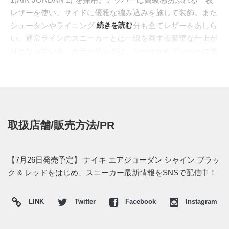
レザーを使い、サイドに優雅な編み込みを施して装飾。また
シュータンやライニングといった部分も全てレザーをあしら
続きを読む
い、通常ラインのスニーカーとは一線を画する豪華な仕上が
りとなっている。カラーリングは、ソールからアッパーに至
るまでワントーンで染め上げた、ブラックとレッドの2色が
展開される。
米国の"SNEAKERPOLITICS"やごく限られた店舗にて、2014
年7月26日発売予定。価格は$400。日本国内でのリリース情
報については不明となっている。
取扱店舗/販売方法/PR
【7月26日発売予定】 ナイキ エアジョーダン シャイン ブラッ
ク & レッドをはじめ、スニーカー最新情報をSNSで配信中！
LINK
Twitter
Facebook
Instagram