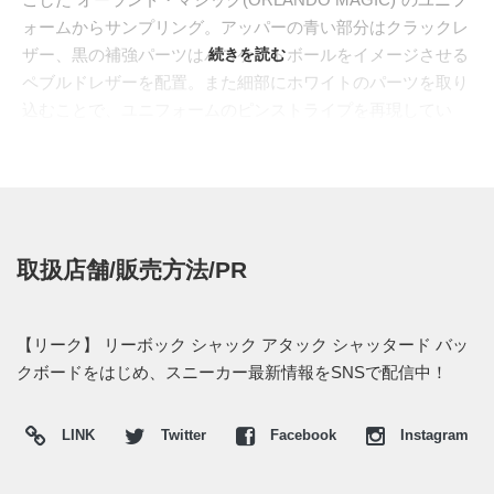
ォームからサンプリング。アッパーの青い部分はクラックレ
ザー、黒の補強パーツはバスケットボールをイメージさせる
続きを読む
ペブルドレザーを配置。また細部にホワイトのパーツを取り
込むことで、ユニフォームのピンストライプを再現してい
る。
まだ正式なリリース日は公表されていない。新たな情報が分
かり次第、スニーカーウォーズで取り上げたいと思う。
取扱店舗/販売方法/PR
【リーク】 リーボック シャック アタック シャッタード バッ
クボードをはじめ、スニーカー最新情報をSNSで配信中！
LINK
Twitter
Facebook
Instagram