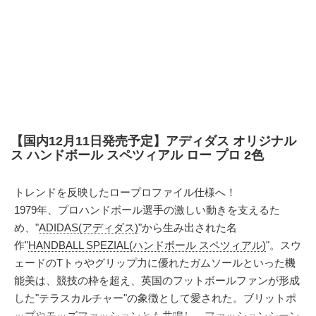
【国内12月11日発売予定】アディダス オリジナル
ス ハンドボール スペツィアル ロー プロ 2色
トレンドを反映したロープロファイル仕様へ！
1979年、プロハンドボール選手の激しい動きを支えるた
め、"
ADIDAS(アディダス)
"から生み出された名
作"
HANDBALL SPEZIAL(ハンドボール スペツィアル)
"。スウ
ェードのTトゥやグリップ力に優れたガムソールといった機
能美は、競技の枠を超え、英国のフットボールファンが形成
した"テラスカルチャー"の象徴として愛された。ブリットポ
ップやモッズファッションとも共鳴し、ファッションシーン