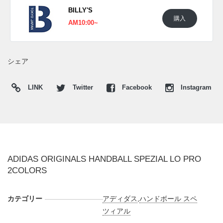
■
CORE BLACK/CLOUD WHITE/GOLD METALLIC
BILLY'S
(KJ3629)
購入
AM10:00~
■
BETTER SCARLET/CLOUD WHITE/GOLD METALLIC
(KJ3626)
シェア
LINK
Twitter
Facebook
Instagram
ADIDAS ORIGINALS HANDBALL SPEZIAL LO PRO
2COLORS
カテゴリー
アディダス
,
ハンドボール スペ
ツィアル