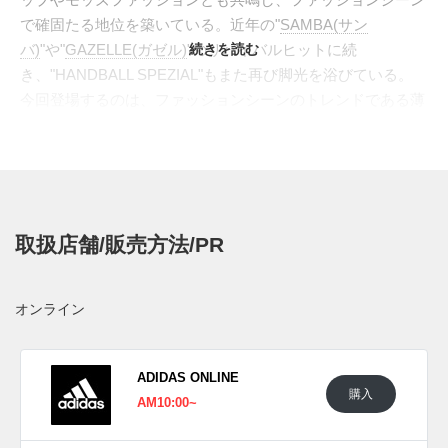
で確固たる地位を築いている。近年の"
SAMBA(サン
バ)
"や"
GAZELLE(ガゼル)
"のリバイバルヒットに続
続きを読む
き、"HANDBALL SPEZIAL"もまた再び脚光を浴びている。
今回登場するのは、ファッションシーンのトレンドである薄
底仕様へと刷新された"HANDBALL SPEZIAL LO PRO(ハンド
ボール スペツィアル ロー プロ)"だ。アッパーは往年のクラ
シックなデザインを踏襲しつつ、ソールユニットを大胆にア
ップデート。極限まで薄く設計されたロープロファイルのガ
ムソールは、ドライビングシューズのように踵まで巻き上げ
取扱店舗/販売方法/PR
られ、よりシャープで都会的なシルエットを実現した。伝統
的なディテールと現代的なフォルムが融合し、足元に洗練さ
れた個性をプラスする一足となっている。
オンライン
日本国内では2025年12月11日にアディダス オリジナルス取
扱店にて発売予定。価格は15,400円(税込)。また新たな情報
が入り次第、スニーカーウォーズの
X
や
Facebook
などで報告
ADIDAS ONLINE
購入
したい。
AM10:00~