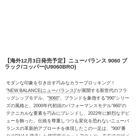
【海外12月3日発売予定】ニューバランス 9060 ブ
ラック/コッパー(U9060BRO)
モダンな印象を引き出す巧みなカラーブロッキング！
"
NEW BALANCE(ニューバランス)
"が展開する新世代のフラ
ッグシップモデル、"
9060
"。ブランドを象徴する"990"シリー
ズの風格と、2000年代初頭のパフォーマンスモデル"860"の
テクニカルな要素を巧みにブレンドし、2022年に鮮烈なデビ
ューを飾った。伝統を尊重しつつも変化を恐れないニューバ
ランスの革新的アプローチを体現したこの一足は、"900"番
台のDNAを継承した楕円形のカットアウトや、左右でデザイ