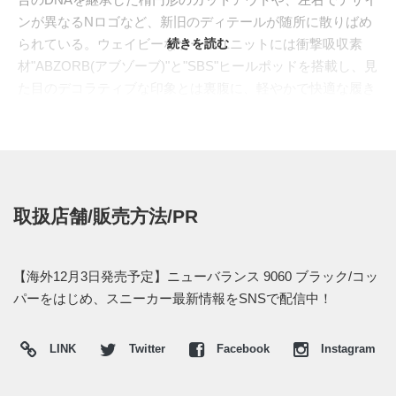
ンが異なるNロゴなど、新旧のディテールが随所に散りばめ
られている。ウェイビーなソールユニットには衝撃吸収素
続きを読む
材"ABZORB(アブゾーブ)"と"SBS"ヒールポッドを搭載し、見
た目のデコラティブな印象とは裏腹に、軽やかで快適な履き
心地を実現している。
最新作では、重厚感あるブラックをベースに、メタリックな
カッパーを効かせたラグジュアリーなカラーリングが登場す
る。アッパーは通気性に優れたメッシュと上質なスウェード
のコンビネーションで構築し、全てをブラックで統一するこ
取扱店舗/販売方法/PR
とで洗練されたシルエットを強調。そこにサイドのNロゴ、
つま先の補強パーツ、ヒールタブに光沢のあるカッパーカラ
ーを落とし込み、闇夜に煌めくような高級感を演出した。内
【海外12月3日発売予定】ニューバランス 9060 ブラック/コッ
側のNロゴはあえて同色のスウェード刺繍で仕上げること
パーをはじめ、スニーカー最新情報をSNSで配信中！
で、見る角度によって異なるユニークな表情をプラスしてい
る。
LINK
Twitter
Facebook
Instagram
海外では2025年12月3日にニューバランス取扱店にて発売予
定。価格は$160。また新たな情報が入り次第、スニーカーウ