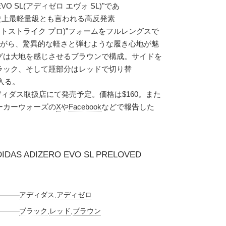
VO SL(アディゼロ エヴォ SL)"であ
史上最軽量級とも言われる高反発素
O(ライトストライク プロ)"フォームをフルレングスで
ちながら、驚異的な軽さと弾むような履き心地が魅
グは大地を感じさせるブラウンで構成。サイドを
ラック、そして踵部分はレッドで切り替
が入る。
アディダス取扱店にて発売予定。価格は$160。また
ーカーウォーズの
X
や
Facebook
などで報告した
DIDAS ADIZERO EVO SL PRELOVED
アディダス
,
アディゼロ
ブラック
,
レッド
,
ブラウン