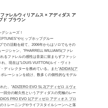
ファレルウィリアムス × アディダス ア
ラブド ブラウン
ングシューズ！
EPTUNES"やヒップホップグルー
ループでの活動を経て、2006年からはソロでもその
シャン、"PHARRELL WILLIAMS(ファレ
ふれるファレルの感性は音楽に留まらずファッシ
現在は"LOUIS VUITTON(ルイ・ヴィト
ブ・ディレクターを務めている。また"
ADIDAS(ア
コラボレーションを続け、数多くの個性的なモデル
れた、"
ADIZERO EVO SL 2(アディゼロ エヴォ
ン一回分の耐久性というアディダスの究極のレー
 ADIOS PRO EVO 1(アディゼロ アディオス プロ
日々のトレーニングやライフスタイルシーンへと落