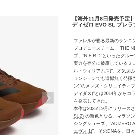
【海外11月8日発売予定】
ディゼロ EVO SL プレ
ファレルが彩る最新のランニ
プロデュースチーム、"THE N
プ、"N.E.R.D"といったグ
実力を存分に披露しているミュージ
ル・ウィリアムズ)"。才気あ
ョンシーンでも遺憾無く発揮され、
ン)"のメンズ・クリエイティ
ディダス)
"とは2014年から
を発表してきた。
本作は2025年9月にリリースさ
SL 2)
"の新色となる。マラソ
シングシューズ、"
ADIZERO
エヴォ 1)
"。そのDNAを、